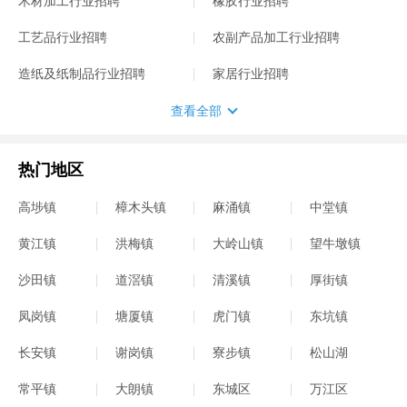
木材加工行业招聘
橡胶行业招聘
工艺品行业招聘
农副产品加工行业招聘
造纸及纸制品行业招聘
家居行业招聘
查看全部
热门地区
高埗镇
樟木头镇
麻涌镇
中堂镇
黄江镇
洪梅镇
大岭山镇
望牛墩镇
沙田镇
道滘镇
清溪镇
厚街镇
凤岗镇
塘厦镇
虎门镇
东坑镇
长安镇
谢岗镇
寮步镇
松山湖
常平镇
大朗镇
东城区
万江区