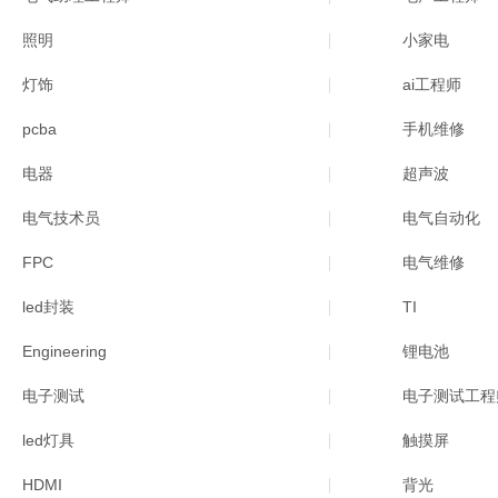
照明
小家电
灯饰
ai工程师
pcba
手机维修
电器
超声波
电气技术员
电气自动化
FPC
电气维修
led封装
TI
Engineering
锂电池
电子测试
电子测试工程
led灯具
触摸屏
HDMI
背光