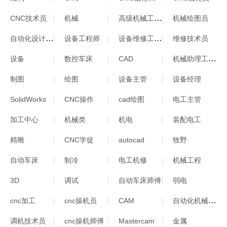
高级机械工程师
CNC技术员
机械
机械绘图员
自动化设计工程师
设备维修工程师
设备工程师
维修技术员
机械助理工程师
设备
数控车床
CAD
制图
绘图
设备主管
设备经理
SolidWorks
CNC操作
cad绘图
电工主管
加工中心
机械类
机电
装配电工
精雕
CNC学徒
autocad
牧野
自动车床
制冷
电工机修
机械工程
3D
调试
自动车床师傅
弱电
自动化机械工程师
cnc加工
cnc操机员
CAM
调机技术员
cnc操机师傅
Mastercam
金属