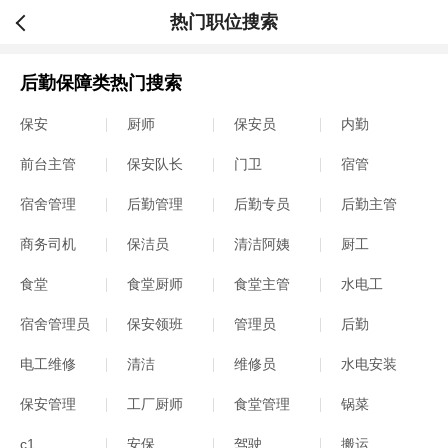
热门职位搜索
后勤保障类热门搜索
保安
厨师
保安员
内勤
前台主管
保安队长
门卫
宿管
宿舍管理
后勤管理
后勤专员
后勤主管
商务司机
保洁员
清洁阿姨
厨工
食堂
食堂厨师
食堂主管
水电工
宿舍管理员
保安领班
管理员
后勤
电工维修
清洁
维修员
水电安装
保安管理
工厂厨师
食堂管理
锅菜
c1
安保
驾驶
搬运