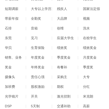
短期调薪
大专以上学历
残疾人
国家法定假
带薪年假
全勤奖
大品牌
视频
石排
音箱
创维
洗水
东莞
见习
应届大学生
在校学生
华贝
生育保险
绩效奖
绩效奖金
销售、业务
年度奖金
季度奖金
月度奖金
奖金
年终奖金
有餐补
季度奖
摄像头
责任心强
采购主
大专
加班费
股权激励
期权
分红
光学镜片
开关
激光切割
米克朗
DSP
5天制
交通补助
高薪