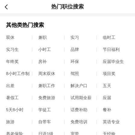
热门职位搜索
其他类热门搜索
双休
兼职
实习
临时工
实习生
小时工
品牌
节日福利
年终奖
房补
环保
应届毕业生
8小时工作制
周末双休
驾照
项目奖
出差
兼职工作
解决户口
五天
暑假工
免费旅游
试用期全薪
应届
5天8小时
学徒工
话费补助
餐补
旅游
自带车
免费培训
英语专业
养老保险
日语1级
宽带
无经验