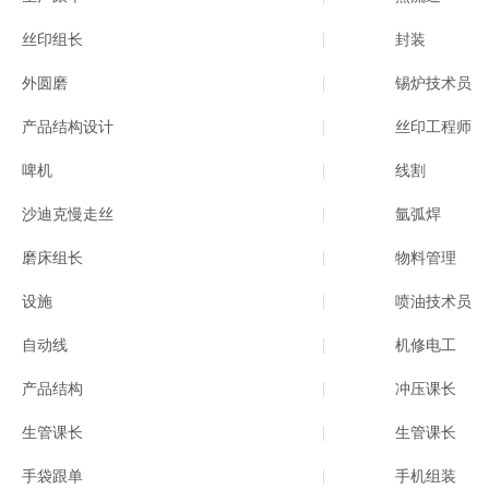
丝印组长
封装
外圆磨
锡炉技术员
产品结构设计
丝印工程师
啤机
线割
沙迪克慢走丝
氩弧焊
磨床组长
物料管理
设施
喷油技术员
自动线
机修电工
产品结构
冲压课长
生管课长
生管课长
手袋跟单
手机组装