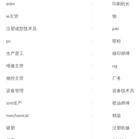
edm
印刷机长
ie主管
铣
注塑成型技术员
juki
pc
喷粉
生产普工
移印师傅
维修主管
ug
物控主管
厂务
设备管理
设备技术员
smt生产
喷油师傅
mechanical
精益
吸塑
注塑机修