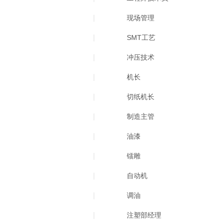
现场管理
SMT工艺
冲压技术
机长
切纸机长
制造主管
油漆
镭雕
自动机
调油
注塑部经理