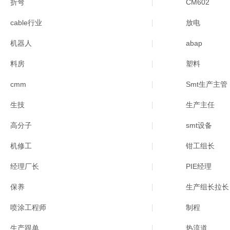
折弯
CM602
cable行业
放电
机器人
abap
料房
塑料
cmm
Smt生产主管
生技
生产主任
高分子
smt设备
机修工
钳工组长
经理厂长
PIE经理
保养
生产组长拉长
喷涂工程师
制程
生产跟单
热流道