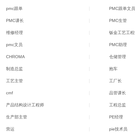
pmc跟单
PMC跟单文
PMC课长
PMC生管
维修经理
钣金工艺工程
pmc文员
PMC助理
CHROMA
仓储管理
制造总监
抱车
工艺主管
工厂长
cmf
品管课长
产品结构设计工程师
工程总监
生产部主管
PE经理
营运
pie技术员