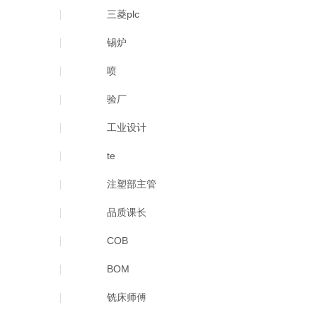
三菱plc
锡炉
喷
验厂
工业设计
te
注塑部主管
品质课长
COB
BOM
铣床师傅