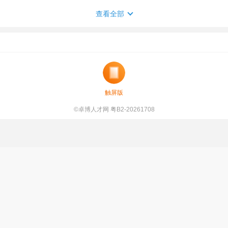
查看全部
触屏版
©卓博人才网 粤B2-20261708