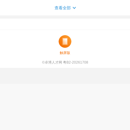
查看全部
触屏版
©卓博人才网 粤B2-20261708