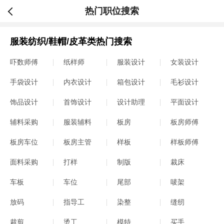
热门职位搜索
服装纺织/鞋帽/皮革类热门搜索
吓数师傅
纸样师
服装设计
女装设计
手袋设计
内衣设计
箱包设计
毛衫设计
饰品设计
首饰设计
设计助理
平面设计
辅料采购
服装辅料
板房
板房师傅
板房车位
板房主管
样板
样板师傅
面料采购
打样
制版
裁床
车板
车位
尾部
唛架
放码
指导工
染整
缝纫
裁剪
烫工
模特
买手