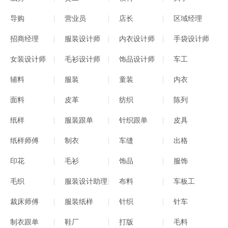
导购
营业员
店长
区域经理
招商经理
服装设计师
内衣设计师
手袋设计师
女装设计师
毛衫设计师
饰品设计师
车工
辅料
服装
童装
内衣
面料
皮革
纺织
陈列
纸样
服装跟单
针织跟单
皮具
纸样师傅
制衣
车缝
出格
印花
毛衫
饰品
服饰
毛织
服装设计助理
布料
车板工
裁床师傅
服装纸样
针织
针车
制衣跟单
鞋厂
打版
毛料