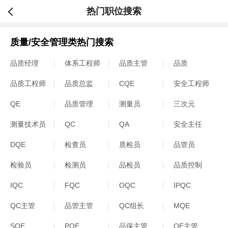
热门职位搜索
质量/安全管理类热门搜索
品质经理
体系工程师
品质主管
品质
品质工程师
品质总监
CQE
安全工程师
QE
品质管理
测量员
三次元
测量技术员
QC
QA
安全主任
DQE
检查员
质检员
品管员
检验员
检测员
品检员
品质控制
IQC
FQC
OQC
IPQC
QC主管
品管主管
QC组长
MQE
SQE
PQE
品保主管
QE主管