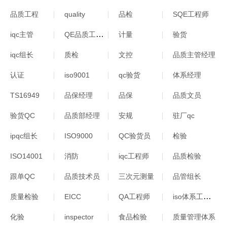
品质工程
quality
品检
SQE工程师
QE品质工程师
iqc主管
计量
验货
iqc组长
质检
文控
品质主管经理
认证
iso9001
qc验货
体系经理
TS16949
品保经理
品保
品质文员
验货QC
品质部经理
安规
驻厂qc
ipqc组长
ISO9000
QC验货员
检验
ISO14001
消防
iqc工程师
品质检验
跟单QC
品质技术员
三次元测量
品管组长
iso体系工程师
质量检验
EICC
QA工程师
化验
inspector
食品检验
质量管理体系