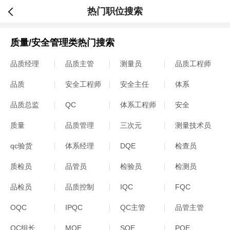
热门职位搜索
质量/安全管理类热门搜索
品质经理
品质主管
测量员
品质工程师
品质
安全工程师
安全主任
体系
品质总监
QC
体系工程师
安全
质量
品质管理
三次元
测量技术员
qc验货
体系经理
DQE
检查员
质检员
品管员
检验员
检测员
品检员
品质控制
IQC
FQC
OQC
IPQC
QC主管
品管主管
QC组长
MQE
SQE
PQE