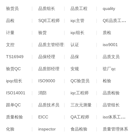
验货员
品质组长
品质工程
quality
QE品质工程师
品检
SQE工程师
iqc主管
计量
验货
iqc组长
质检
文控
品质主管经理
认证
iso9001
TS16949
品保经理
品保
品质文员
验货QC
品质部经理
安规
驻厂qc
ipqc组长
ISO9000
QC验货员
检验
ISO14001
消防
iqc工程师
品质检验
跟单QC
品质技术员
三次元测量
品管组长
iso体系工程师
质量检验
EICC
QA工程师
化验
inspector
食品检验
质量管理体系