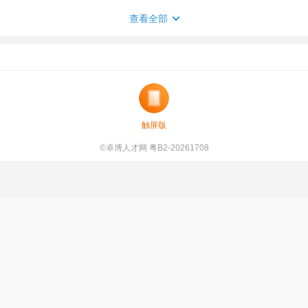
查看全部
触屏版
©卓博人才网 粤B2-20261708