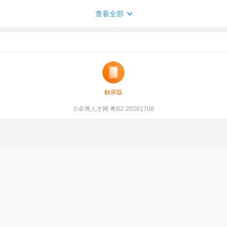
查看全部
触屏版
©卓博人才网 粤B2-20261708