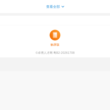
查看全部
触屏版
©卓博人才网 粤B2-20261708