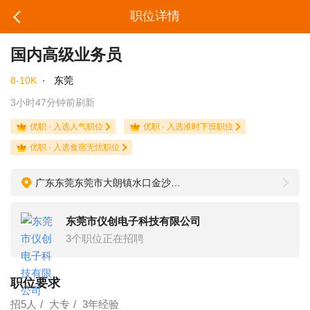
职位详情
国内高级业务员
8-10K
·
东莞
3小时47分钟前刷新
优职 · 入选人气职位
优职 · 入选准时下班职位
优职 · 入选食宿无忧职位
广东东莞东莞市大朗镇水口金沙墩益众科技园D栋3楼
东莞市仪创电子科技有限公司
3个职位正在招聘
职位要求
招5人
大专
3年经验