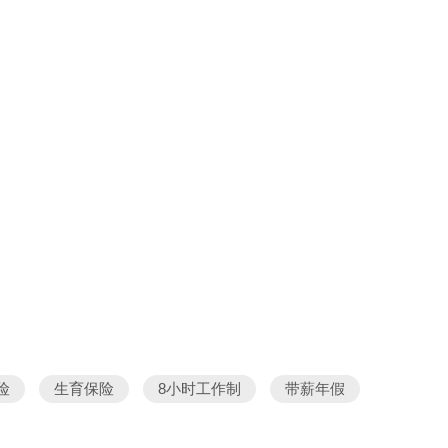
险
生育保险
8小时工作制
带薪年假