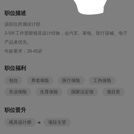
职位描述
该职位所属设计部
3-5年工作塑胶模具设计经验，会汽车、家电、医疗器械、电子
产品者优先。
年龄要求：28-45岁
职位福利
包住
养老保险
医疗保险
工伤保险
失业保险
生育保险
国家法定假
项目奖
职位晋升
模具设计师
项目主管