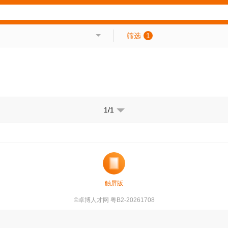
筛选
1
1/1
触屏版
©卓博人才网 粤B2-20261708