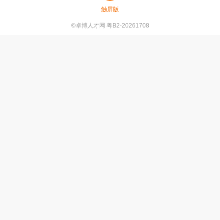
触屏版
©卓博人才网 粤B2-20261708