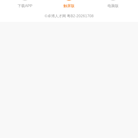
下载APP
触屏版
电脑版
©卓博人才网 粤B2-20261708