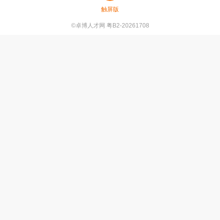
触屏版
©卓博人才网 粤B2-20261708