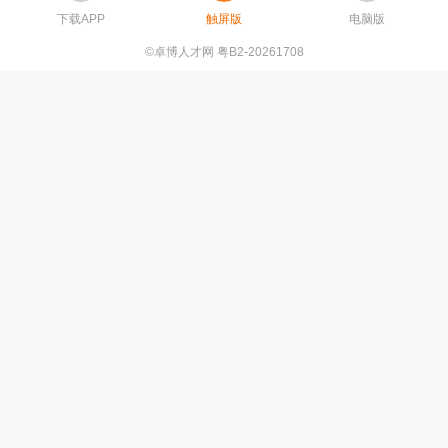
下载APP
触屏版
电脑版
©卓博人才网 粤B2-20261708