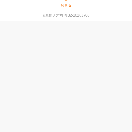
触屏版
©卓博人才网 粤B2-20261708