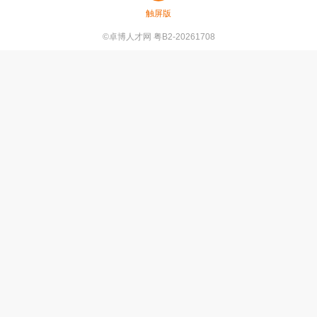
触屏版
©卓博人才网 粤B2-20261708