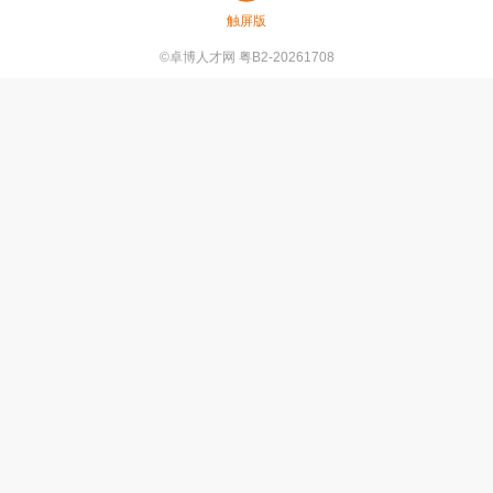
触屏版
©卓博人才网 粤B2-20261708