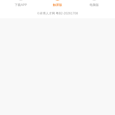
下载APP
触屏版
电脑版
©卓博人才网 粤B2-20261708