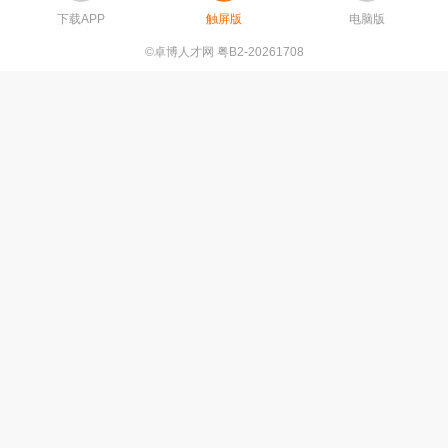
下载APP
触屏版
电脑版
©卓博人才网 粤B2-20261708