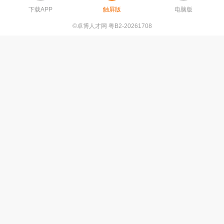
下载APP
触屏版
电脑版
©卓博人才网 粤B2-20261708