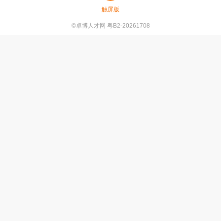
触屏版
©卓博人才网 粤B2-20261708