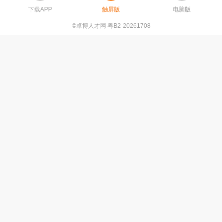
下载APP
触屏版
电脑版
©卓博人才网 粤B2-20261708