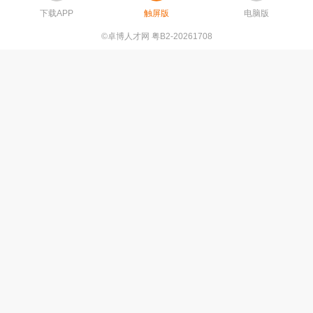
下载APP
触屏版
电脑版
©卓博人才网 粤B2-20261708