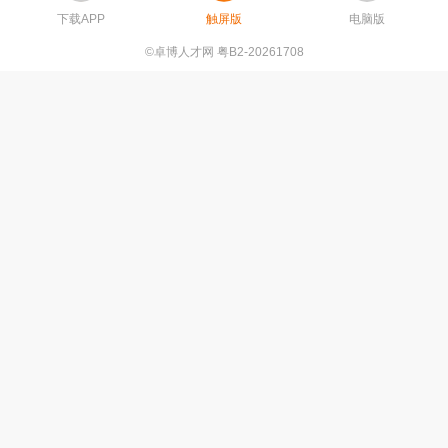
下载APP
触屏版
电脑版
©卓博人才网 粤B2-20261708