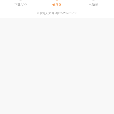
下载APP
触屏版
电脑版
©卓博人才网 粤B2-20261708