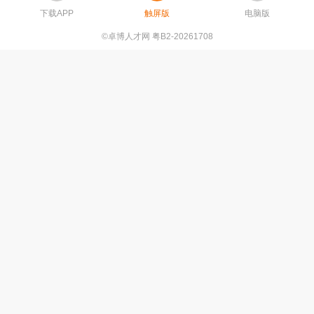
下载APP
触屏版
电脑版
©卓博人才网 粤B2-20261708