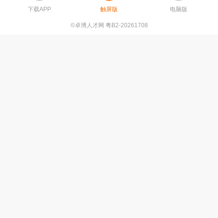
下载APP
触屏版
电脑版
©卓博人才网 粤B2-20261708